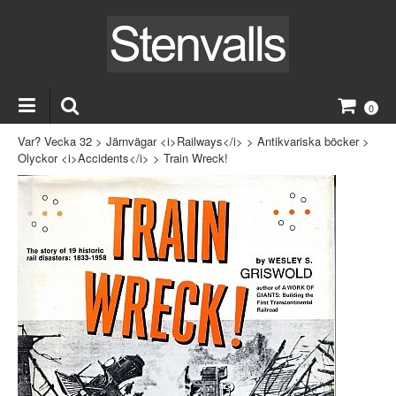
0
Var? Vecka 32
>
Järnvägar <i>Railways</i>
>
Antikvariska böcker
>
Olyckor <i>Accidents</i>
>
Train Wreck!