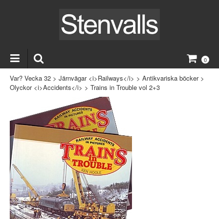
0
Var? Vecka 32
>
Järnvägar <i>Railways</i>
>
Antikvariska böcker
>
Olyckor <i>Accidents</i>
>
Trains in Trouble vol 2+3