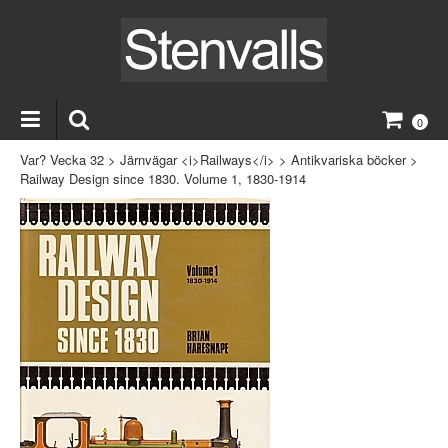
0
Var? Vecka 32
>
Järnvägar <i>Railways</i>
>
Antikvariska böcker
>
Railway Design since 1830. Volume 1, 1830-1914