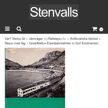
0
Var? Vecka 32
>
Järnvägar <i>Railways</i>
>
Antikvariska böcker
>
Resor med tåg
>
Gro&#946;e Eisenbahnfahrten in fünf Kontinenten