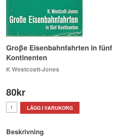
Groβe Eisenbahnfahrten in fünf
Kontinenten
K Westcostt-Jones
80
kr
LÄGG I VARUKORG
Beskrivning