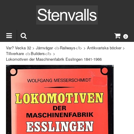
0
Var? Vecka 32
>
Järnvägar <i>Railways</i>
>
Antikvariska böcker
>
Tillverkare <i>Builders</i>
>
Lokomotiven der Maschinenfabrik Esslingen 1841-1966