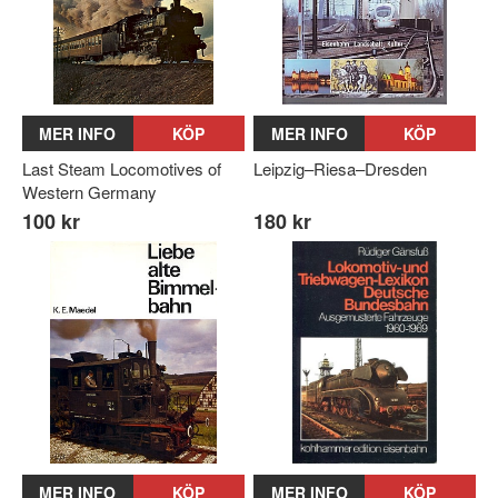
MER INFO
KÖP
MER INFO
KÖP
Last Steam Locomotives of
Leipzig–Riesa–Dresden
Western Germany
100 kr
180 kr
MER INFO
KÖP
MER INFO
KÖP