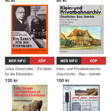
90 kr
80 kr
MER INFO
KÖP
MER INFO
KÖP
Julius Dorpmüller – Ein leben
Klein- und Privatbahnarchiv.
für die Eisenbahn
Geschichte – Bau – betrieb
120 kr
100 kr