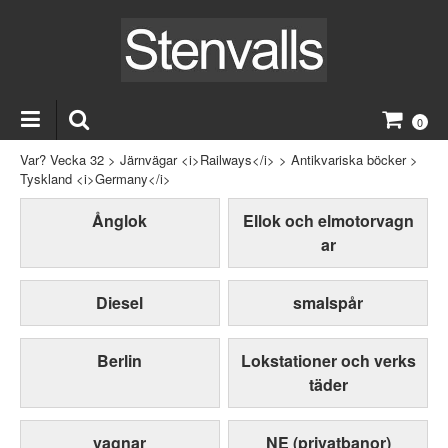
0
Var? Vecka 32
>
Järnvägar <i>Railways</i>
>
Antikvariska böcker
>
Tyskland <i>Germany</i>
Ånglok
Ellok och elmotorvagn
ar
Diesel
smalspår
Berlin
Lokstationer och verks
täder
vagnar
NE (privatbanor)