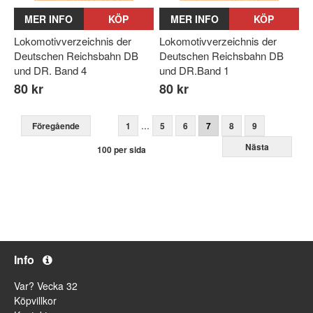
MER INFO
KÖP
MER INFO
KÖP
Lokomotivverzeichnis der
Lokomotivverzeichnis der
Deutschen Reichsbahn DB
Deutschen Reichsbahn DB
und DR. Band 4
und DR.Band 1
80 kr
80 kr
...
Föregående
1
5
6
7
8
9
Nästa
100 per sida
Info
Var? Vecka 32
Köpvillkor