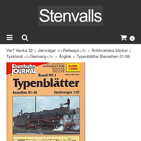
0
Var? Vecka 32
>
Järnvägar <i>Railways</i>
>
Antikvariska böcker
>
Tyskland <i>Germany</i>
>
Ånglok
>
Typenblätter Baureihen 01-59