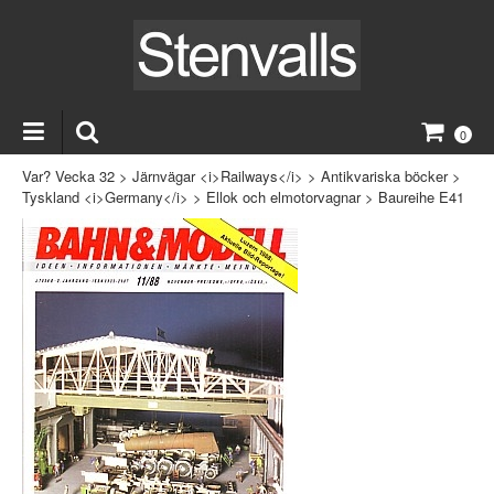
0
Var? Vecka 32
>
Järnvägar <i>Railways</i>
>
Antikvariska böcker
>
Tyskland <i>Germany</i>
>
Ellok och elmotorvagnar
>
Baureihe E41