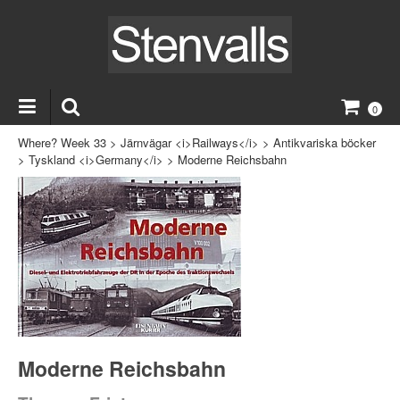
0
Where? Week 33
>
Järnvägar <i>Railways</i>
>
Antikvariska böcker
>
Tyskland <i>Germany</i>
>
Moderne Reichsbahn
Moderne Reichsbahn