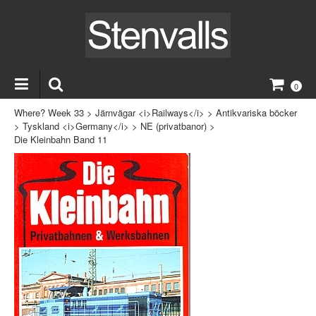
0
Where? Week 33
>
Järnvägar <i>Railways</i>
>
Antikvariska böcker
>
Tyskland <i>Germany</i>
>
NE (privatbanor)
>
Die Kleinbahn Band 11