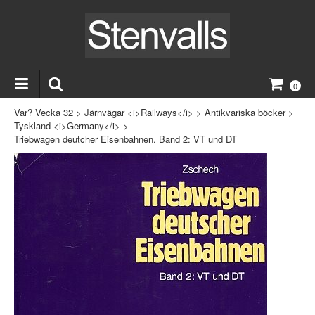
0
Var? Vecka 32
>
Järnvägar <i>Railways</i>
>
Antikvariska böcker
>
Tyskland <i>Germany</i>
>
Triebwagen deutcher Eisenbahnen. Band 2: VT und DT