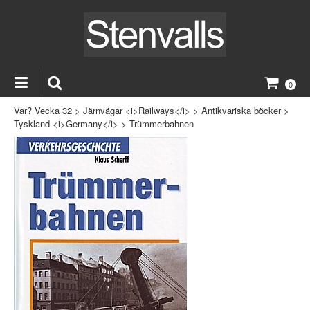
0
Var? Vecka 32
>
Järnvägar <i>Railways</i>
>
Antikvariska böcker
>
Tyskland <i>Germany</i>
>
Trümmerbahnen