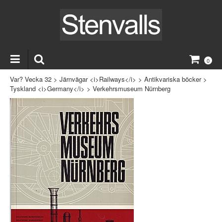
0
Var? Vecka 32
>
Järnvägar <i>Railways</i>
>
Antikvariska böcker
>
Tyskland <i>Germany</i>
>
Verkehrsmuseum Nürnberg