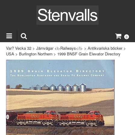
0
Var? Vecka 32
>
Järnvägar <i>Railways</i>
>
Antikvariska böcker
>
USA
>
Burlington Northern
>
1999 BNSF Grain Elevator Directory