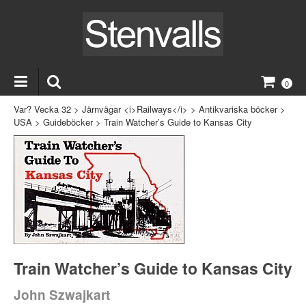
0
Var? Vecka 32
>
Järnvägar <i>Railways</i>
>
Antikvariska böcker
>
USA
>
Guideböcker
>
Train Watcher’s Guide to Kansas City
Train Watcher’s Guide to Kansas City
John Szwajkart