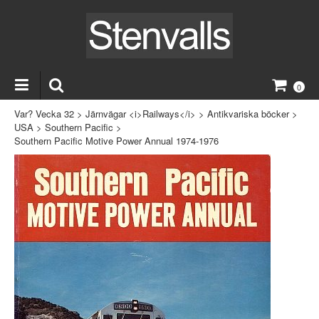
0
Var? Vecka 32
>
Järnvägar <i>Railways</i>
>
Antikvariska böcker
>
USA
>
Southern Pacific
>
Southern Pacific Motive Power Annual 1974-1976