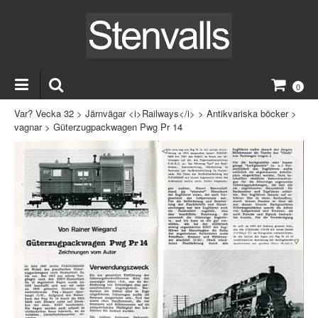
0
Var? Vecka 32
>
Järnvägar <i>Railways</i>
>
Antikvariska böcker
>
vagnar
>
Güterzugpackwagen Pwg Pr 14