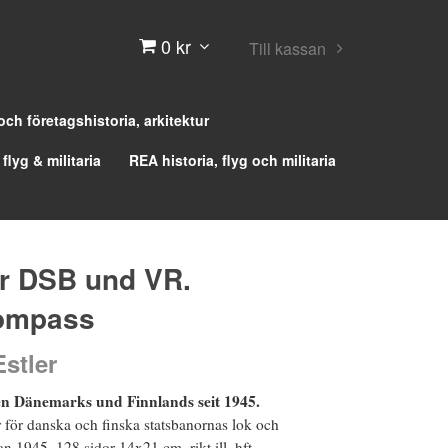
0 kr
Till kassan
 och företagshistoria, arkitektur
 flyg & militaria
REA historia, flyg och militaria
r DSB und VR.
ompass
stler
en Dänemarks und Finnlands seit 1945.
 för danska och finska statsbanornas lok och
 1945. 128 sidor 14x21 cm, rikt ill, hft.