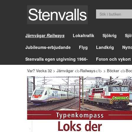
Järnvägar
Railways
Lokaltrafik
Sjökrig
Sjö
Jubileums-erbjudande
Flyg
Landkrig
Nytt
Stenvalls egen utgivning 1966-
Foton och vykort
Var? Vecka 32
>
Järnvägar <i>Railways</i>
>
Böcker <i>Boo