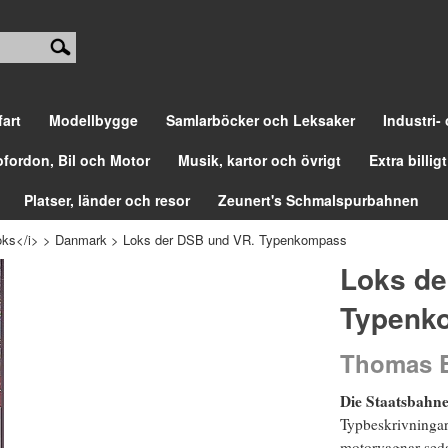
fart
Modellbygge
Samlarböcker och Leksaker
Industri-
ofordon, Bil och Motor
Musik, kartor och övrigt
Extra billigt
Platser, länder och resor
Zeunert's Schmalspurbahnen
ks</i>
>
Danmark
>
Loks der DSB und VR. Typenkompass
Loks de
Typenk
Thomas E
Die Staatsbahn
Typbeskrivningar
motorvagnar sedan