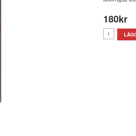
180
kr
LÄGG