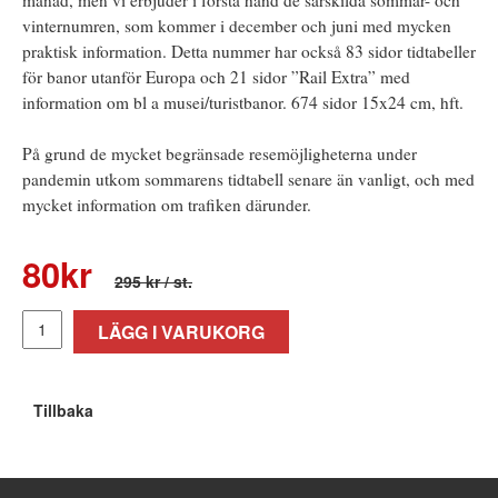
vinternumren, som kommer i december och juni med mycken
praktisk information. Detta nummer har också 83 sidor tidtabeller
för banor utanför Europa och 21 sidor ”Rail Extra” med
information om bl a musei/turistbanor. 674 sidor 15x24 cm, hft.
På grund de mycket begränsade resemöjligheterna under
pandemin utkom sommarens tidtabell senare än vanligt, och med
mycket information om trafiken därunder.
80
kr
295 kr
/ st.
LÄGG I VARUKORG
Tillbaka