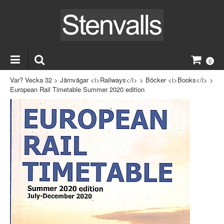
0
Var? Vecka 32
>
Järnvägar <i>Railways</i>
>
Böcker <i>Books</i>
>
European Rail Timetable Summer 2020 edition