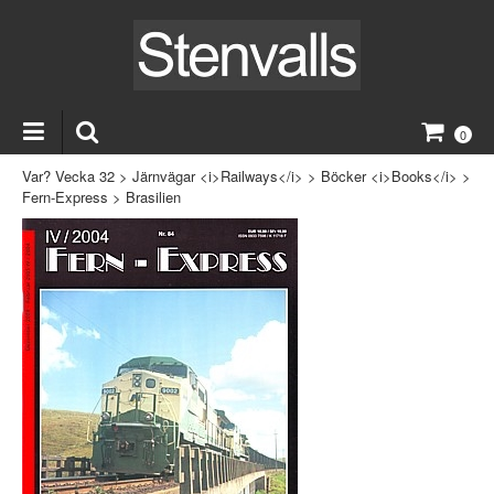
0
Var? Vecka 32
>
Järnvägar <i>Railways</i>
>
Böcker <i>Books</i>
>
Fern-Express
>
Brasilien