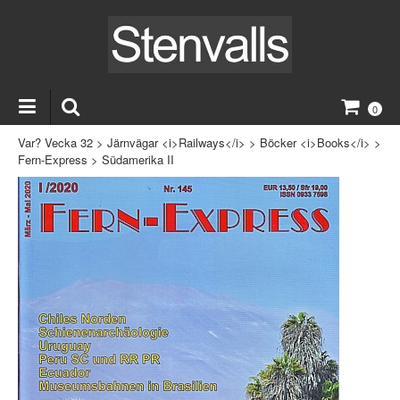
0
Var? Vecka 32
>
Järnvägar <i>Railways</i>
>
Böcker <i>Books</i>
>
Fern-Express
>
Südamerika II