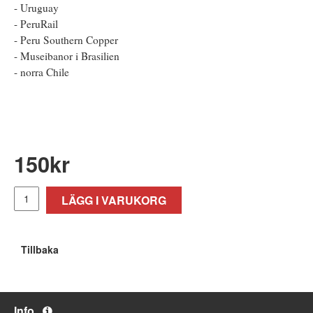
- Uruguay
- PeruRail
- Peru Southern Copper
- Museibanor i Brasilien
- norra Chile
150
kr
LÄGG I VARUKORG
Tillbaka
Info