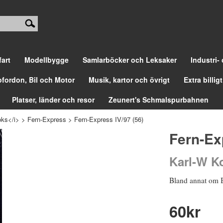
fart
Modellbygge
Samlarböcker och Leksaker
Industri-
ofordon, Bil och Motor
Musik, kartor och övrigt
Extra billigt
Platser, länder och resor
Zeunert's Schmalspurbahnen
ks</i>
>
Fern-Express
>
Fern-Express IV/97 (56)
Fern-Ex
Karl-W Ko
Bland annat om B
60
kr