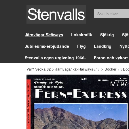
Järnvägar
Railways
Lokaltrafik
Sjökrig
Sjö
Jubileums-erbjudande
Flyg
Landkrig
Nytt
Stenvalls egen utgivning 1966-
Foton och vykort
Var? Vecka 32
>
Järnvägar <i>Railways</i>
>
Böcker <i>Boo