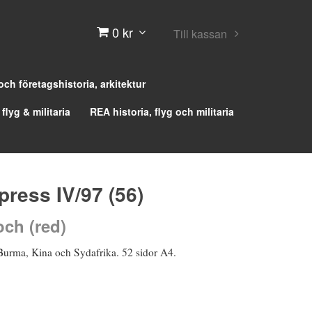
0 kr
Till kassan
 och företagshistoria, arkitektur
 flyg & militaria
REA historia, flyg och militaria
press IV/97 (56)
ch (red)
urma, Kina och Sydafrika. 52 sidor A4.