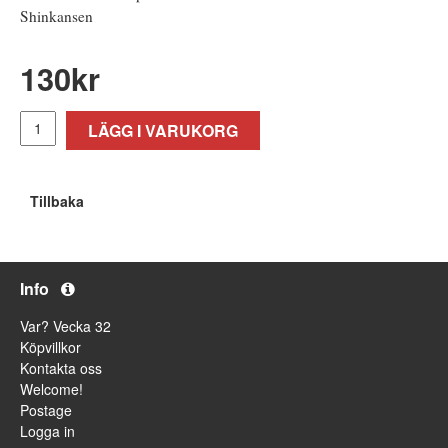
Shinkansen
130
kr
LÄGG I VARUKORG
Tillbaka
Info
Var? Vecka 32
Köpvillkor
Kontakta oss
Welcome!
Postage
Logga in