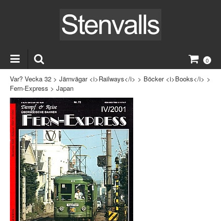
0
Var? Vecka 32
>
Järnvägar <i>Railways</i>
>
Böcker <i>Books</i>
>
Fern-Express
>
Japan