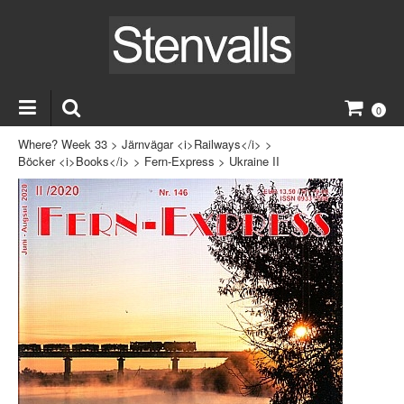
0
Where? Week 33
>
Järnvägar <i>Railways</i>
>
Böcker <i>Books</i>
>
Fern-Express
>
Ukraine II