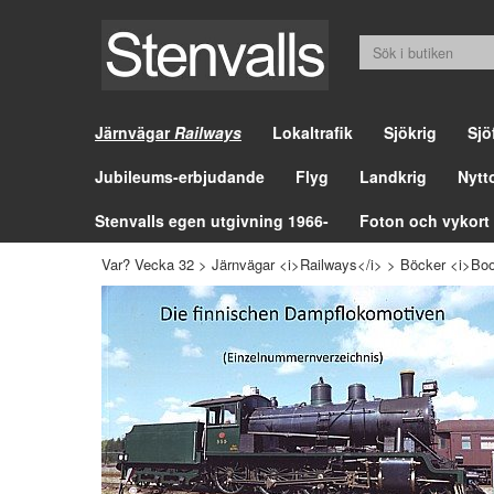
Järnvägar
Railways
Lokaltrafik
Sjökrig
Sjö
Jubileums-erbjudande
Flyg
Landkrig
Nytt
Stenvalls egen utgivning 1966-
Foton och vykort
Var? Vecka 32
>
Järnvägar <i>Railways</i>
>
Böcker <i>Boo