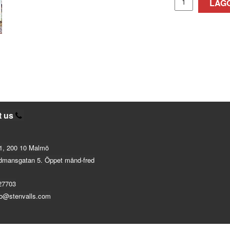
LÄGG
t us
1, 200 10 Malmö
dmansgatan 5. Öppet månd-fred
27703
fo@stenvalls.com