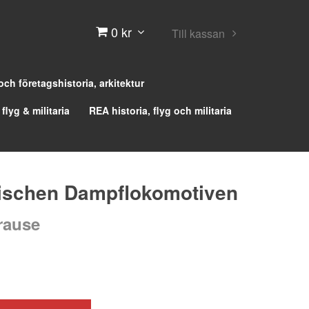
0 kr
Till kassan
 och företagshistoria, arkitektur
 flyg & militaria
REA historia, flyg och militaria
nischen Dampflokomotiven
rause