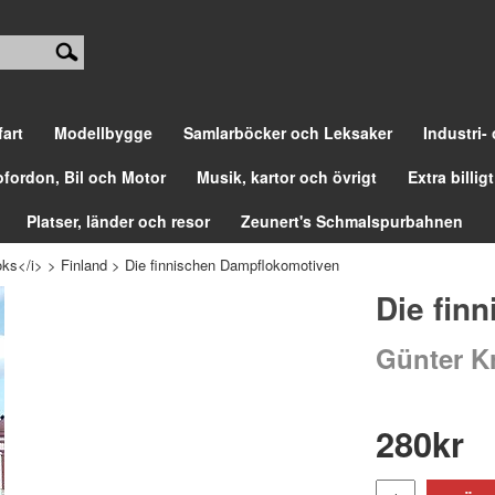
fart
Modellbygge
Samlarböcker och Leksaker
Industri-
ofordon, Bil och Motor
Musik, kartor och övrigt
Extra billigt
Platser, länder och resor
Zeunert's Schmalspurbahnen
ks</i>
>
Finland
>
Die finnischen Dampflokomotiven
Die fin
Günter K
280
kr