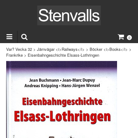
0
Var? Vecka 32
>
Järnvägar <i>Railways</i>
>
Böcker <i>Books</i>
>
Frankrike
>
Eisenbahngeschichte Elsass-Lothringen