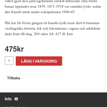
vilket gjort dess järnvägshistoria särskilt intressant. Den första
banan öppnades rean 1839. 1871-1918 var området tyskt, sedan
åter franskt utom under ockupationen 1940-45.
Här har för första gången ett franskt-tyskt team skrivit banornas
växlingsrika historia, lok och lokstationer, vagnar och arkitektur
ända fram till idag. 264 sidor A4, 417 ill, kart.
475
kr
LÄGG I VARUKORG
Tillbaka
Info