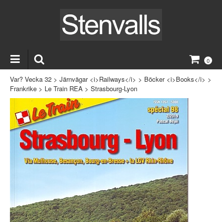
0
Var? Vecka 32
>
Järnvägar <i>Railways</i>
>
Böcker <i>Books</i>
>
Frankrike
>
Le Train REA
>
Strasbourg-Lyon