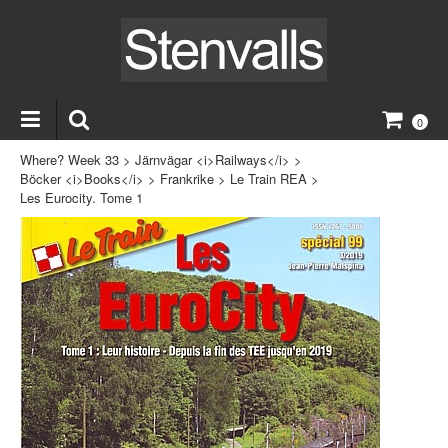
0
Where? Week 33
>
Järnvägar <i>Railways</i>
>
Böcker <i>Books</i>
>
Frankrike
>
Le Train REA
>
Les Eurocity. Tome 1