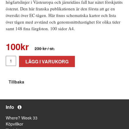
högfartslinjer i Västeuropa och järnridåns fall har nätet förskjutits
österut. Den här franska publikationen är den första att ge en
översikt över EC-tågen. Här finns schematiska kartor och lista
över tågen med avstånd och genomsnittshastighet för olika tider
samt 148 fina färgfoton. 100 sidor A4.
100
kr
230 kr
/ st.
LÄGG I VARUKORG
Tillbaka
Info
Where? Week 33
Köpvillkor