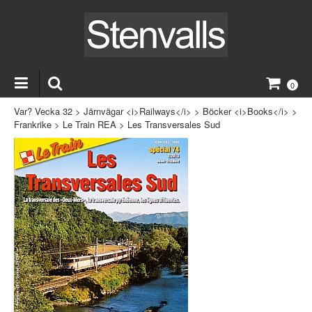
0
Var? Vecka 32
>
Järnvägar <i>Railways</i>
>
Böcker <i>Books</i>
>
Frankrike
>
Le Train REA
>
Les Transversales Sud