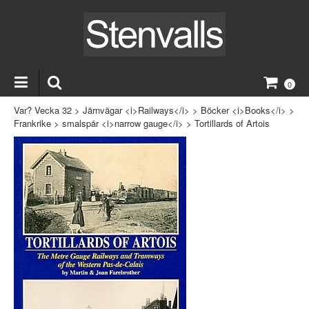
0
Var? Vecka 32
>
Järnvägar <i>Railways</i>
>
Böcker <i>Books</i>
>
Frankrike
>
smalspår <i>narrow gauge</i>
>
Tortillards of Artois