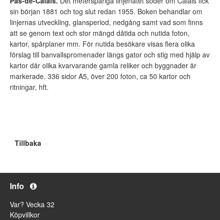
Pas-de-Calais.
Det meterspåriga linjenätet söder om Calais fick
sin början 1881 och tog slut redan 1955. Boken behandlar om
linjernas utveckling, glansperiod, nedgång samt vad som finns
att se genom text och stor mängd dåtida och nutida foton,
kartor, spårplaner mm. För nutida besökare visas flera olika
förslag till banvallspromenader längs gator och stig med hjälp av
kartor där olika kvarvarande gamla reliker och byggnader är
markerade. 336 sidor A5, över 200 foton, ca 50 kartor och
ritningar, hft.
Tillbaka
Info
Var? Vecka 32
Köpvillkor