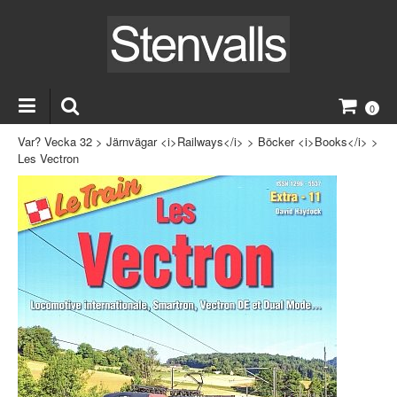
0
Var? Vecka 32
>
Järnvägar <i>Railways</i>
>
Böcker <i>Books</i>
>
Les Vectron