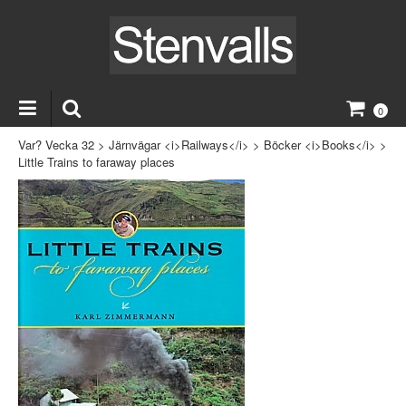
0
Var? Vecka 32
>
Järnvägar <i>Railways</i>
>
Böcker <i>Books</i>
>
Little Trains to faraway places