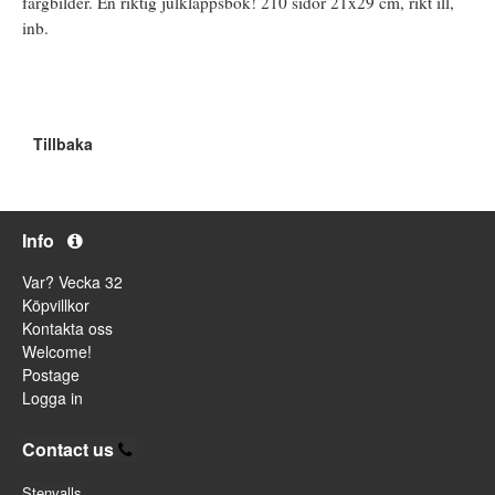
färgbilder. En riktig julklappsbok! 210 sidor 21x29 cm, rikt ill,
inb.
Tillbaka
Info
Var? Vecka 32
Köpvillkor
Kontakta oss
Welcome!
Postage
Logga in
Contact us
Stenvalls