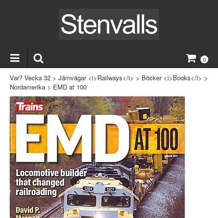
0
Var? Vecka 32
>
Järnvägar <i>Railways</i>
>
Böcker <i>Books</i>
>
Nordamerika
>
EMD at 100