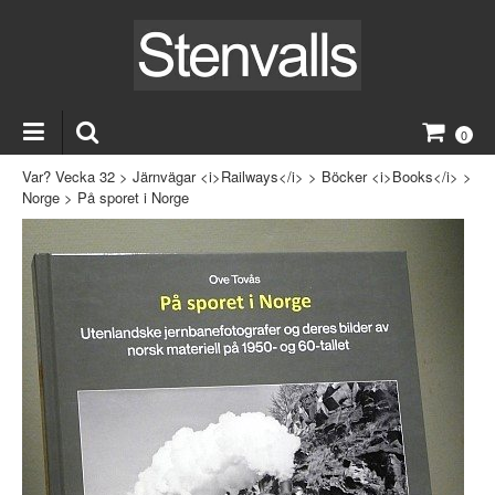
0
Var? Vecka 32
>
Järnvägar <i>Railways</i>
>
Böcker <i>Books</i>
>
Norge
>
På sporet i Norge