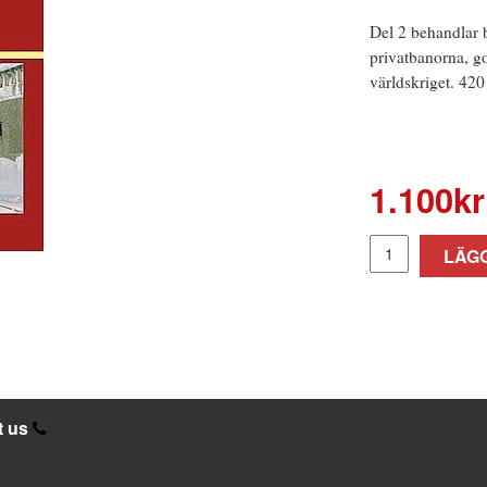
Del 2 behandlar 
privatbanorna, go
världskriget. 420
1.100
kr
LÄGG
t us