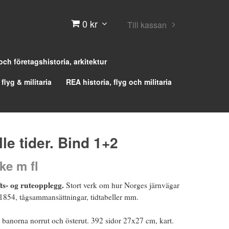
0 kr
Till kassan
 och företagshistoria, arkitektur
 flyg & militaria
REA historia, flyg och militaria
alle tider. Bind 1+2
ke m fl
ts- og ruteopplegg.
Stort verk om hur Norges järnvägar
 1854, tågsammansättningar, tidtabeller mm.
 banorna norrut och österut. 392 sidor 27x27 cm, kart.