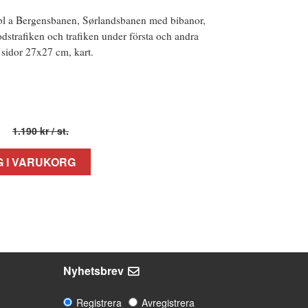
bl a Bergensbanen, Sørlandsbanen med bibanor,
dstrafiken och trafiken under första och andra
 sidor 27x27 cm, kart.
1.190 kr
/ st.
 I VARUKORG
Nyhetsbrev
Registrera
Avregistrera