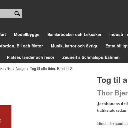
fart
Modellbygge
Samlarböcker och Leksaker
Industri-
ofordon, Bil och Motor
Musik, kartor och övrigt
Extra billigt
Platser, länder och resor
Zeunert's Schmalspurbahnen
ks</i>
>
Norge
>
Tog til alle tider. Bind 1+2
Tog til 
Thor Bjer
Jernbanens drif
trafikerats sedan
Bind 1 behandlar