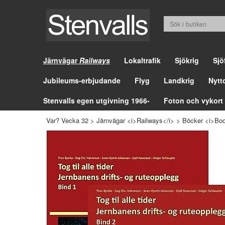
Järnvägar
Railways
Lokaltrafik
Sjökrig
Sjö
Jubileums-erbjudande
Flyg
Landkrig
Nytt
Stenvalls egen utgivning 1966-
Foton och vykort
Var? Vecka 32
>
Järnvägar <i>Railways</i>
>
Böcker <i>Boo