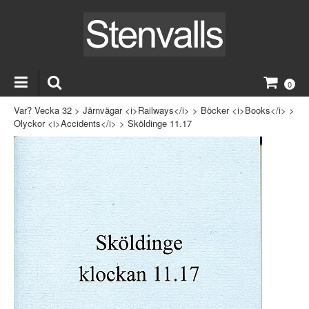
0
Var? Vecka 32
>
Järnvägar <i>Railways</i>
>
Böcker <i>Books</i>
>
Olyckor <i>Accidents</i>
>
Sköldinge 11.17