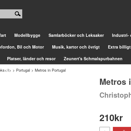
fart
Modellbygge
Samlarböcker och Leksaker
Industri-
ofordon, Bil och Motor
Musik, kartor och övrigt
Extra billigt
Platser, länder och resor
Zeunert's Schmalspurbahnen
ks</i>
>
Portugal
>
Metros in Portugal
Metros 
Christop
210
kr