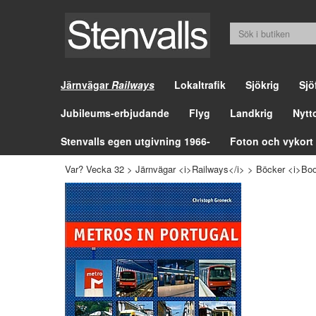
Järnvägar
Railways
Lokaltrafik
Sjökrig
Sjö
Jubileums-erbjudande
Flyg
Landkrig
Nytt
Stenvalls egen utgivning 1966-
Foton och vykort
Var? Vecka 32
>
Järnvägar <i>Railways</i>
>
Böcker <i>Boo