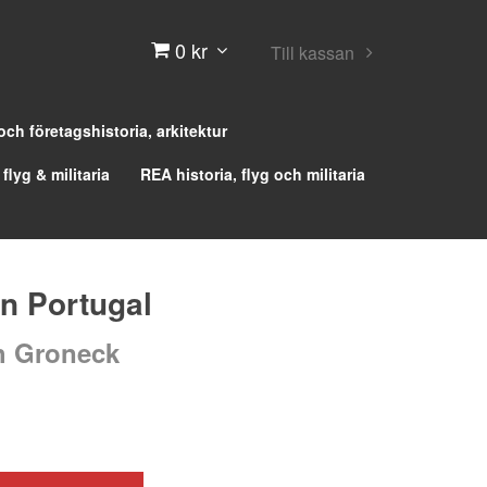
0 kr
Till kassan
 och företagshistoria, arkitektur
 flyg & militaria
REA historia, flyg och militaria
in Portugal
h Groneck