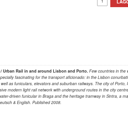
LÄGG
 Urban Rail in and around Lisbon and Porto.
Few countries in the 
ially fascinating for the transport aficionado: in the Lisbon conurbatio
ll as funiculars, elevators and suburban railways. The city of Porto, l
ive modern light rail network with underground routes in the city centr
ter-driven funicular in Braga and the heritage tramway in Sintra, a majo
eutsch & English. Published 2008.