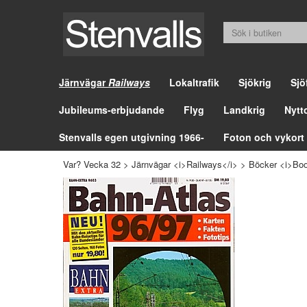
Järnvägar
Railways
Lokaltrafik
Sjökrig
Sjö
Jubileums-erbjudande
Flyg
Landkrig
Nytt
Stenvalls egen utgivning 1966-
Foton och vykort
Var? Vecka 32
>
Järnvägar <i>Railways</i>
>
Böcker <i>Boo