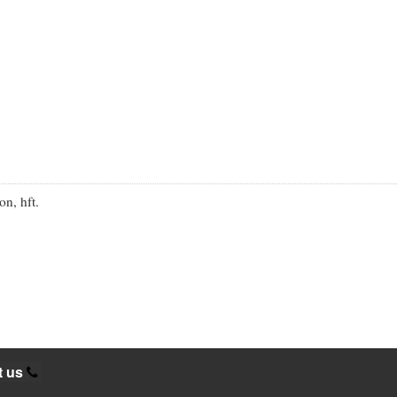
n, hft.
t us