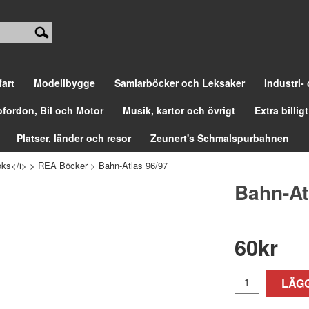
fart
Modellbygge
Samlarböcker och Leksaker
Industri-
ofordon, Bil och Motor
Musik, kartor och övrigt
Extra billigt
Platser, länder och resor
Zeunert's Schmalspurbahnen
ks</i>
>
REA Böcker
>
Bahn-Atlas 96/97
Bahn-At
60
kr
LÄGG