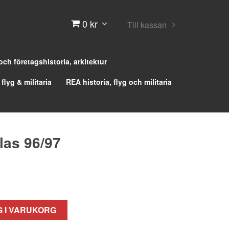
0 kr
Till kassan
 och företagshistoria, arkitektur
 flyg & militaria
REA historia, flyg och militaria
las 96/97
 I VARUKORG