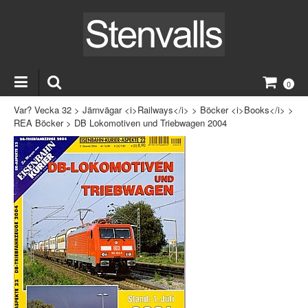
0
Var? Vecka 32
>
Järnvägar <i>Railways</i>
>
Böcker <i>Books</i>
>
REA Böcker
>
DB Lokomotiven und Triebwagen 2004