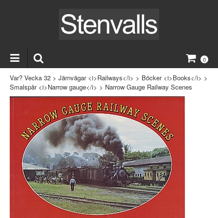
0
Var? Vecka 32
>
Järnvägar <i>Railways</i>
>
Böcker <i>Books</i>
>
Smalspår <i>Narrow gauge</i>
>
Narrow Gauge Railway Scenes