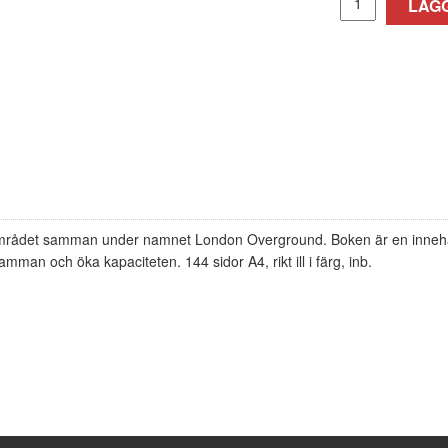
LÄGG
området samman under namnet London Overground. Boken är en innehålls
man och öka kapaciteten. 144 sidor A4, rikt ill i färg, inb.