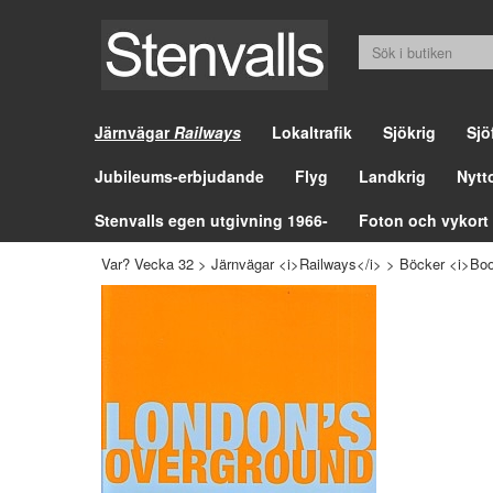
Järnvägar
Railways
Lokaltrafik
Sjökrig
Sjö
Jubileums-erbjudande
Flyg
Landkrig
Nytt
Stenvalls egen utgivning 1966-
Foton och vykort
Var? Vecka 32
>
Järnvägar <i>Railways</i>
>
Böcker <i>Boo