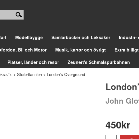
fart
Modellbygge
Samlarböcker och Leksaker
Industri-
ofordon, Bil och Motor
Musik, kartor och övrigt
Extra billigt
Platser, länder och resor
Zeunert's Schmalspurbahnen
ks</i>
>
Storbritannien
>
London’s Overground
London
John Glo
450
kr