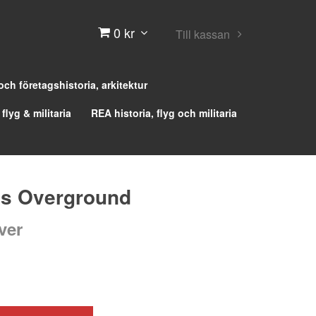
0 kr
Till kassan
 och företagshistoria, arkitektur
 flyg & militaria
REA historia, flyg och militaria
’s Overground
ver