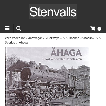
0
Var? Vecka 32
>
Järnvägar <i>Railways</i>
>
Böcker <i>Books</i>
>
Sverige
>
Åhaga