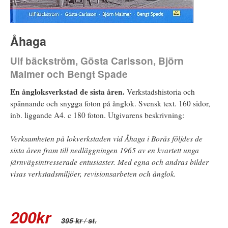
Åhaga
Ulf bäckström, Gösta Carlsson, Björn
Malmer och Bengt Spade
En ångloksverkstad de sista åren.
Verkstadshistoria och
spännande och snygga foton på ånglok. Svensk text. 160 sidor,
inb. liggande A4. c 180 foton. Utgivarens beskrivning:
Verksamheten på lokverkstaden vid Åhaga i Borås följdes de
sista åren fram till nedläggningen 1965 av en kvartett unga
järnvägsintresserade entusiaster. Med egna och andras bilder
visas verkstadsmiljöer, revisionsarbeten och ånglok.
200
kr
395 kr
/ st.