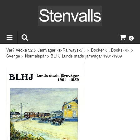
0
Var? Vecka 32
>
Järnvägar <i>Railways</i>
>
Böcker <i>Books</i>
>
Sverige
>
Normalspår
>
BLHJ Lunds stads järnvägar 1901-1939