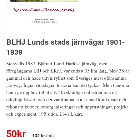
BLHJ Lunds stads järnvägar 1901-
1939
Stenvalls 1987. Bjärred-Lund-Harlösa järnväg, med
föregångarna LBJ och LReJ, var endast 35 km lång, blev 38 år
gammal och hade tidvis ryktet som Sveriges mest olönsamma
järnväg. Ingen storslagen historia kan det tyckas. Men banorna
hann ge upphov till bl a två livskraftiga industrier och ett
odödligt kåseri, och det var dramatiska år med konkurser och
rekonstruktioner, omorganiseringar och upprustningar, projekt
och experiment. 195 sidor, 214 ill, kart.
50
kr
132 kr
/ st.