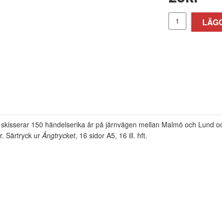
LÄGG
skisserar 150 händelserika år på järnvägen mellan Malmö och Lund och
r. Särtryck ur
Ångtrycket
, 16 sidor A5, 16 ill. hft.