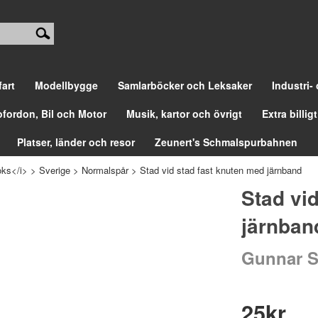
fart
Modellbygge
Samlarböcker och Leksaker
Industri-
ofordon, Bil och Motor
Musik, kartor och övrigt
Extra billigt
Platser, länder och resor
Zeunert's Schmalspurbahnen
ks</i>
>
Sverige
>
Normalspår
>
Stad vid stad fast knuten med järnband
Stad vi
järnban
Gunnar S
25
kr