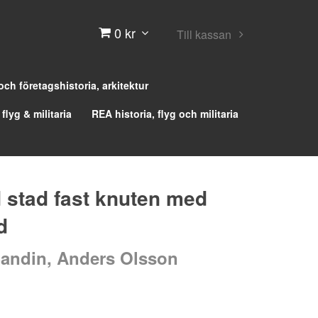
0 kr
Till kassan
 och företagshistoria, arkitektur
 flyg & militaria
REA historia, flyg och militaria
d stad fast knuten med
d
andin, Anders Olsson