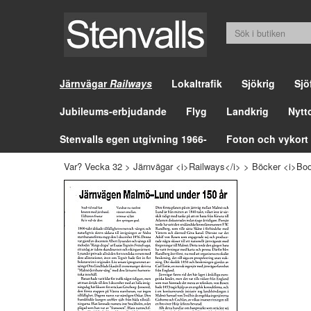
Järnvägar
Railways
Lokaltrafik
Sjökrig
Sjö
Jubileums-erbjudande
Flyg
Landkrig
Nytt
Stenvalls egen utgivning 1966-
Foton och vykort
Var? Vecka 32
>
Järnvägar <i>Railways</i>
>
Böcker <i>Boo