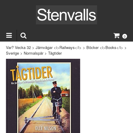
0
Var? Vecka 32
>
Järnvägar <i>Railways</i>
>
Böcker <i>Books</i>
>
Sverige
>
Normalspår
>
Tågtider