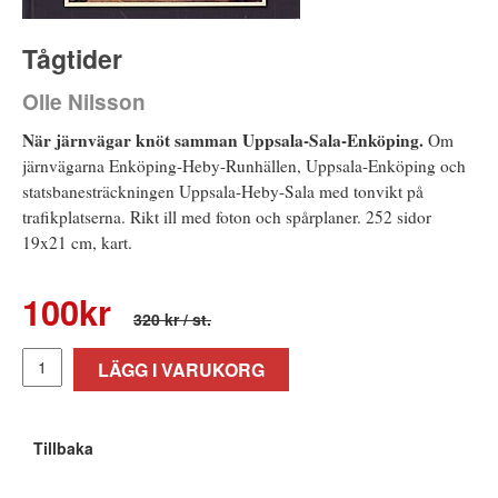
Tågtider
Olle Nilsson
När järnvägar knöt samman Uppsala-Sala-Enköping.
Om
järnvägarna Enköping-Heby-Runhällen, Uppsala-Enköping och
statsbanesträckningen Uppsala-Heby-Sala med tonvikt på
trafikplatserna. Rikt ill med foton och spårplaner. 252 sidor
19x21 cm, kart.
100
kr
320 kr
/ st.
LÄGG I VARUKORG
Tillbaka