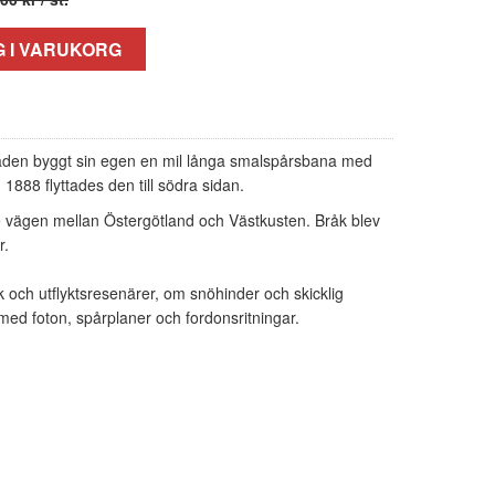
 I VARUKORG
taden byggt sin egen en mil långa smalspårsbana med
1888 flyttades den till södra sidan.
 vägen mellan Östergötland och Västkusten. Bråk blev
r.
k och utflyktsresenärer, om snöhinder och skicklig
 med foton, spårplaner och fordonsritningar.