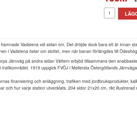
LÄGG
 hamnade Vadstena vid sidan om. Det dröjde dock bara ett år innan s
nen i Vadstena öster om slottet, men när banan förlängdes till Ödeshög 
orps Järnväg på andra sidan Vättern erbjöd tillsammans den snabbaste
i trafikområdet. 1919 uppgick FVÖJ i Mellersta Östergötlands Järnväga
rnas finansiering och anläggning, trafiken med jordbruksprodukter, kal
r och hur varje station utvecklats. 204 sidor 21x20 cm, rikt illustrerad