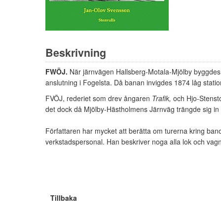
Beskrivning
FWÖJ.
När järnvägen Hallsberg-Motala-Mjölby byggdes
anslutning i Fogelsta. Då banan invigdes 1874 låg statio
FVÖJ, rederiet som drev ångaren
Trafik,
och Hjo-Stenst
det dock då Mjölby-Hästholmens Järnväg trängde sig in 
Författaren har mycket att berätta om turerna kring bano
verkstadspersonal. Han beskriver noga alla lok och vagna
Tillbaka