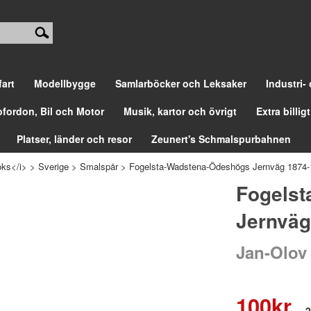
fart
Modellbygge
Samlarböcker och Leksaker
Industri-
ofordon, Bil och Motor
Musik, kartor och övrigt
Extra billigt
Platser, länder och resor
Zeunert's Schmalspurbahnen
ks</i>
>
Sverige
>
Smalspår
>
Fogelsta-Wadstena-Ödeshögs Jernväg 1874-
Fogels
Jernväg
Jan-Olov
100
kr
2