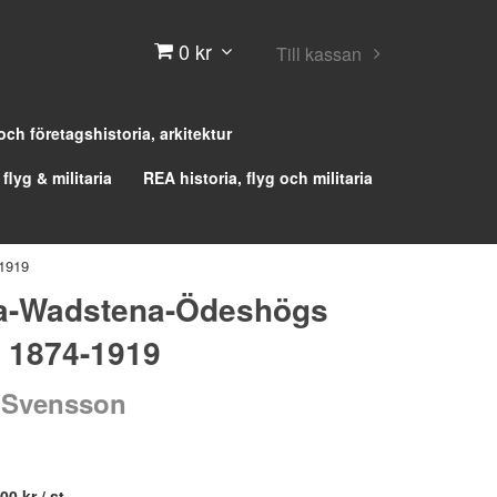
0 kr
Till kassan
 och företagshistoria, arkitektur
 flyg & militaria
REA historia, flyg och militaria
1919
ta-Wadstena-Ödeshögs
 1874-1919
 Svensson
00 kr
/ st.