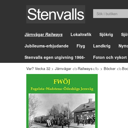
Järnvägar
Railways
Lokaltrafik
Sjökrig
Sjö
Jubileums-erbjudande
Flyg
Landkrig
Nytt
Stenvalls egen utgivning 1966-
Foton och vykort
Var? Vecka 32
>
Järnvägar <i>Railways</i>
>
Böcker <i>Boo