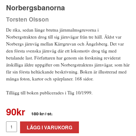
Norbergsbanorna
Torsten Olsson
De rika, sedan länge brutna järnmalmsgruvorna i
Norbergstrakten drog till sig järnvägar från tre håll. Äldst var
Norbergs järnväg mellan Kärrgruvan och Ängelsberg. Det var
den första svenska järnväg där ett lokomotiv drog tåg med
betalande last. Författaren har genom sin forskning reviderat
åtskilliga äldre uppgifter om Norbergstraktens järnvägar, som här
får sin första heltäckande beskrivning. Boken är illustrerad med
många foton, kartor och spårplaner. 168 sidor.
Tillägg till boken publicerades i Tåg 10/1999.
90
kr
180 kr
/ st.
LÄGG I VARUKORG