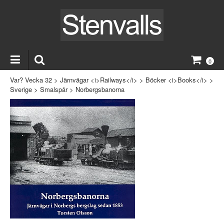
0
Var? Vecka 32
>
Järnvägar <i>Railways</i>
>
Böcker <i>Books</i>
>
Sverige
>
Smalspår
>
Norbergsbanorna