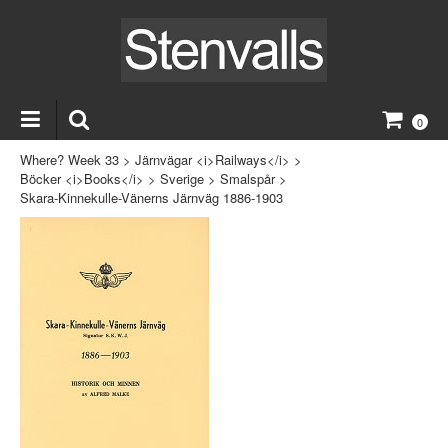
0
Where? Week 33
>
Järnvägar <i>Railways</i>
>
Böcker <i>Books</i>
>
Sverige
>
Smalspår
>
Skara-Kinnekulle-Vänerns Järnväg 1886-1903