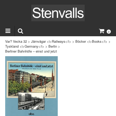
0
Var? Vecka 32
>
Järnvägar <i>Railways</i>
>
Böcker <i>Books</i>
>
Tyskland <i>Germany</i>
>
Berlin
>
Berliner Bahnhöfe – einst und jetzt