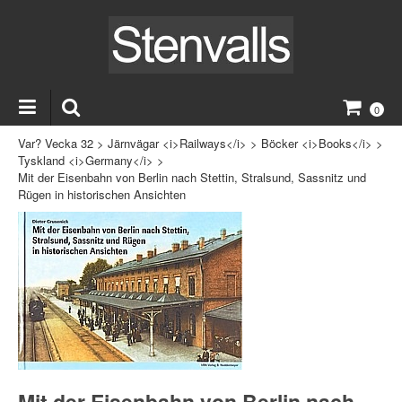
0
Var? Vecka 32
>
Järnvägar <i>Railways</i>
>
Böcker <i>Books</i>
>
Tyskland <i>Germany</i>
>
Mit der Eisenbahn von Berlin nach Stettin, Stralsund, Sassnitz und
Rügen in historischen Ansichten
Mit der Eisenbahn von Berlin nach